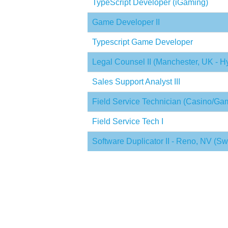
TypeScript Developer (iGaming)
Game Developer II
Typescript Game Developer
Legal Counsel II (Manchester, UK - Hy
Sales Support Analyst III
Field Service Technician (Casino/Ga
Field Service Tech I
Software Duplicator II - Reno, NV (Swi