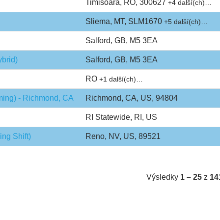
Timisoara, RO, 300627
+4 další(ch)…
Sliema, MT, SLM1670
+5 další(ch)…
Salford, GB, M5 3EA
brid)
Salford, GB, M5 3EA
RO
+1 další(ch)…
ming) - Richmond, CA
Richmond, CA, US, 94804
RI Statewide, RI, US
ng Shift)
Reno, NV, US, 89521
Výsledky
1 – 25
z
14