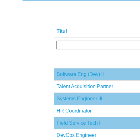
Titul
Software Eng (Dev) II
Talent Acquisition Partner
Systems Engineer III
HR Coordinator
Field Service Tech II
DevOps Engineer