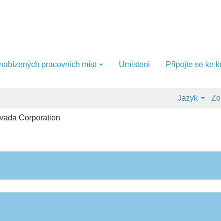
 nabízených pracovních míst
Umisteni
Připojte se ke 
Jazyk
Zob
(aktuální
evada Corporation
strana)