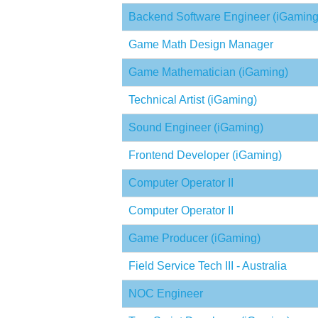
Backend Software Engineer (iGaming
Game Math Design Manager
Game Mathematician (iGaming)
Technical Artist (iGaming)
Sound Engineer (iGaming)
Frontend Developer (iGaming)
Computer Operator II
Computer Operator II
Game Producer (iGaming)
Field Service Tech III - Australia
NOC Engineer