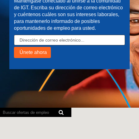
Manténgase conectado al unirse a la comunidad
de IGT. Escriba su dirección de correo electrónico
y cuéntenos cuáles son sus intereses laborales,
para mantenerlo informado de posibles
oportunidades de empleo para usted.
Los
lectores
de
pantalla
no