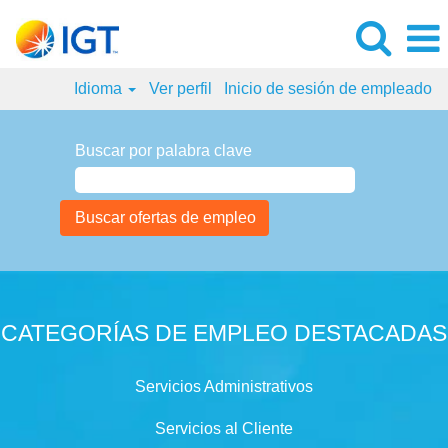
Idioma
Ver perfil
Inicio de sesión de empleado
Buscar por palabra clave
CATEGORÍAS DE EMPLEO DESTACADAS
Servicios Administrativos
Servicios al Cliente