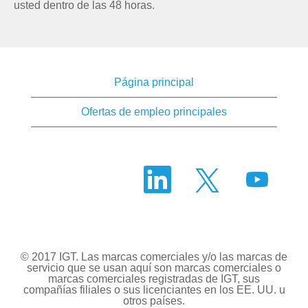
usted dentro de las 48 horas.
Página principal
Ofertas de empleo principales
S
S
S
e
e
e
a
a
a
b
b
b
r
r
r
e
e
e
e
e
e
n
n
n
u
u
© 2017 IGT. Las marcas comerciales y/o las marcas de
u
n
n
servicio que se usan aquí son marcas comerciales o
n
a
a
marcas comerciales registradas de IGT, sus
a
p
p
compañías filiales o sus licenciantes en los EE. UU. u
p
e
e
otros países.
e