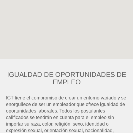
pueden
leer
el
siguiente
mapa
para
búsquedas.
IGUALDAD DE OPORTUNIDADES DE
EMPLEO
IGT tiene el compromiso de crear un entorno variado y se
enorgullece de ser un empleador que ofrece igualdad de
oportunidades laborales. Todos los postulantes
calificados se tendrán en cuenta para el empleo sin
importar su raza, color, religión, sexo, identidad o
expresión sexual, orientación sexual, nacionalidad,