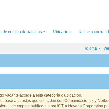
as de empleo destacadas
Ubicacion
Unirse a comunid
Idioma
Ver
o vacante acorde a esta categoría o ubicación.
suscríbase a puestos que coincidan con Comunicaciones y Marke
ofertas de empleo publicadas por IGT, a Nevada Corporation por s