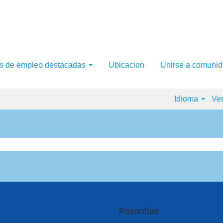
as de empleo destacadas
Ubicacion
Unirse a comunid
Idioma
Ver
Pasantías