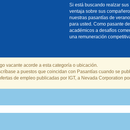
Si está buscando realzar sus 
ventaja sobre sus compañeros 
nuestras pasantías de verano
para usted. Como pasante de 
académicos a desafíos comerc
una remuneración competitiva 
o vacante acorde a esta categoría o ubicación.
suscríbase a puestos que coincidan con Pasantías cuando se pub
ofertas de empleo publicadas por IGT, a Nevada Corporation por s