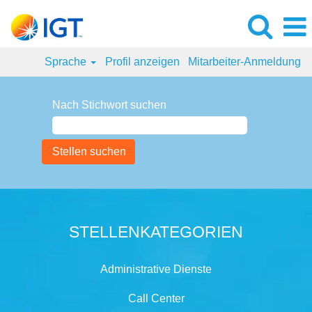
Sprache
Profil anzeigen
Mitarbeiter-Anmeldung
Nach Stichwort suchen
STELLENKATEGORIEN
Administrative Dienste
Call Center