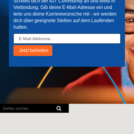
Schließ dich der IGT Community an und bleib in
Verbindung. Gib deine E-Mail-Adresse ein und
teile uns deine Karrierewünsche mit - wir werden
dich über geeignete Stellen auf dem Laufenden
halten.
Bildschirmausleseprogramme
können
die
folgende
durchsuchbare