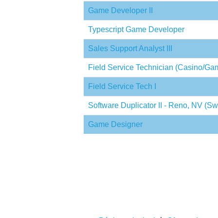
Game Developer II
Typescript Game Developer
Sales Support Analyst III
Field Service Technician (Casino/Ga
Field Service Tech I
Software Duplicator II - Reno, NV (Swi
Game Designer