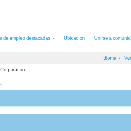
as de empleo destacadas
Ubicacion
Unirse a comunid
Idioma
Ver
(página
 Corporation
actual)
".