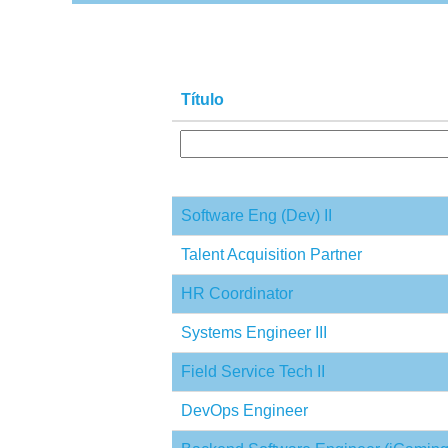
Título
Software Eng (Dev) II
Talent Acquisition Partner
HR Coordinator
Systems Engineer III
Field Service Tech II
DevOps Engineer