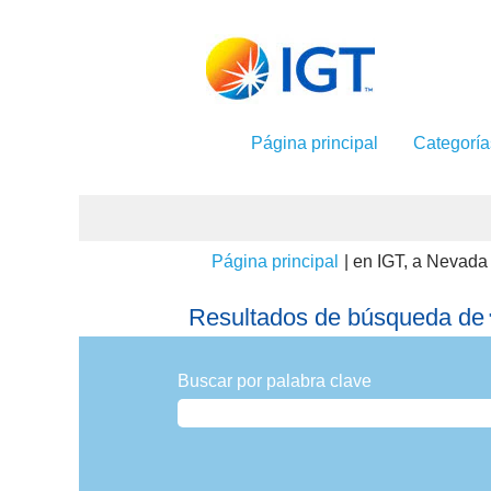
Página principal
Categorí
Página principal
|
en IGT, a Nevada
Resultados de búsqueda de
"
Buscar por palabra clave