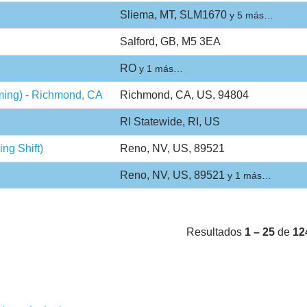
Sliema, MT, SLM1670
y 5 más…
Salford, GB, M5 3EA
RO
y 1 más…
ming) - Richmond, CA
Richmond, CA, US, 94804
RI Statewide, RI, US
ng Shift)
Reno, NV, US, 89521
Reno, NV, US, 89521
y 1 más…
Resultados
1 – 25
de
12