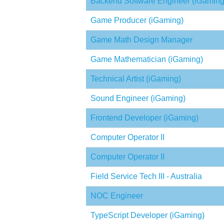
Backend Software Engineer (iGaming
Game Producer (iGaming)
Game Math Design Manager
Game Mathematician (iGaming)
Technical Artist (iGaming)
Sound Engineer (iGaming)
Frontend Developer (iGaming)
Computer Operator II
Computer Operator II
Field Service Tech III - Australia
NOC Engineer
TypeScript Developer (iGaming)