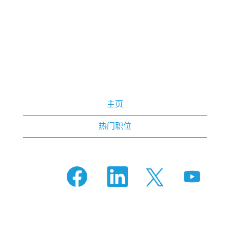
主页
热门职位
在
在
在
在
新
新
新
新
选
选
选
选
项
项
项
项
卡
卡
卡
卡
中
中
中
中
打
打
打
打
开
开
开
开