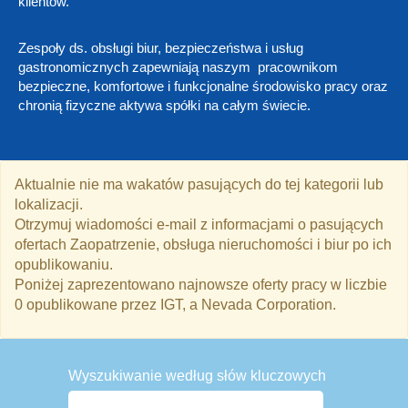
klientów.
Zespoły ds. obsługi biur, bezpieczeństwa i usług
gastronomicznych zapewniają naszym pracownikom
bezpieczne, komfortowe i funkcjonalne środowisko pracy oraz
chronią fizyczne aktywa spółki na całym świecie.
Aktualnie nie ma wakatów pasujących do tej kategorii lub
lokalizacji.
Otrzymuj wiadomości e-mail z informacjami o pasujących
ofertach Zaopatrzenie, obsługa nieruchomości i biur po ich
opublikowaniu.
Poniżej zaprezentowano najnowsze oferty pracy w liczbie
0 opublikowane przez IGT, a Nevada Corporation.
Wyszukiwanie według słów kluczowych