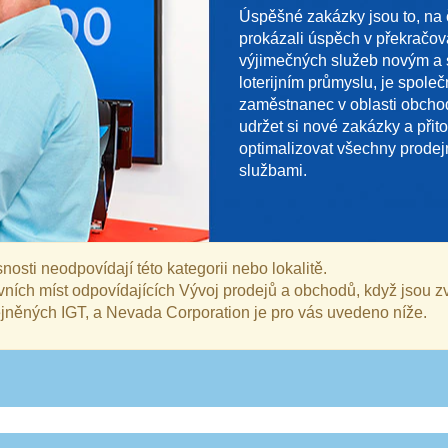
Úspěšné zakázky jsou to, na 
prokázali úspěch v překračová
výjimečných služeb novým a 
loterijním průmyslu, je spole
zaměstnanec v oblasti obchod
udržet si nové zakázky a přit
optimalizovat všechny prodejn
službami.
osti neodpovídají této kategorii nebo lokalitě.
vních míst odpovídajících Vývoj prodejů a obchodů, když jsou z
ejněných IGT, a Nevada Corporation je pro vás uvedeno níže.