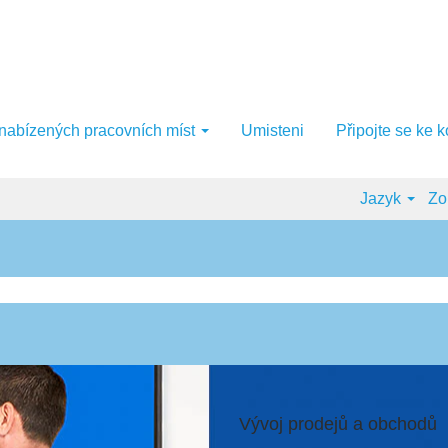
 nabízených pracovních míst
Umisteni
Připojte se ke 
Jazyk
Zob
Vývoj prodejů a obchodů