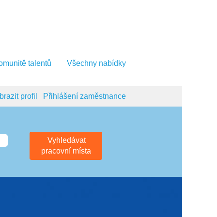
komunitě talentů
Všechny nabídky
razit profil
Přihlášení zaměstnance