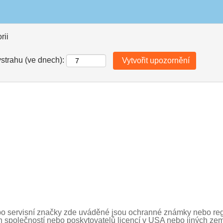
rii
ýstrahu (ve dnech):
o servisní značky zde uváděné jsou ochranné známky nebo re
ch společností nebo poskytovatelů licencí v USA nebo jiných zem