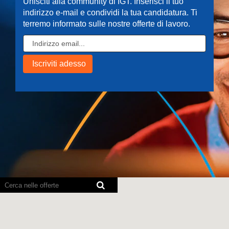
Unisciti alla community di IGT. Inserisci il tuo
indirizzo e-mail e condividi la tua candidatura. Ti
terremo informato sulle nostre offerte di lavoro.
I
lettori
schermo
non
sono