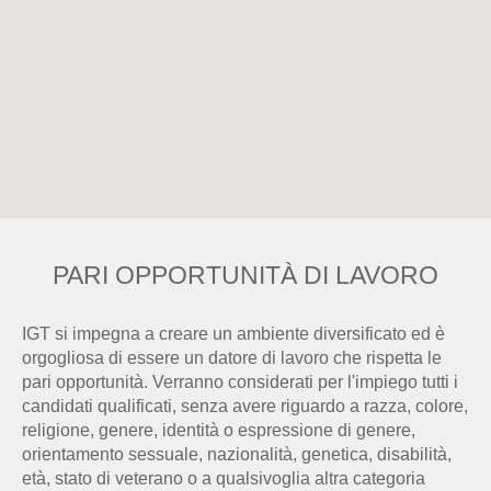
in
grado
di
leggere
la
seguente
mappa
ricercabile.
PARI OPPORTUNITÀ DI LAVORO
IGT si impegna a creare un ambiente diversificato ed è
orgogliosa di essere un datore di lavoro che rispetta le
pari opportunità. Verranno considerati per l'impiego tutti i
candidati qualificati, senza avere riguardo a razza, colore,
religione, genere, identità o espressione di genere,
orientamento sessuale, nazionalità, genetica, disabilità,
età, stato di veterano o a qualsivoglia altra categoria