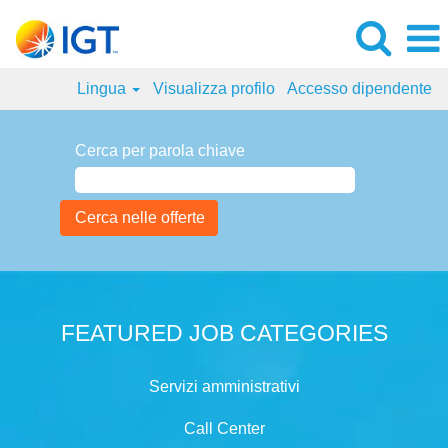
Lingua
Visualizza profilo
Accesso dipendente
Cerca per parola chiave
FEATURED JOB CATEGORIES
Servizi amministrativi
Call Center